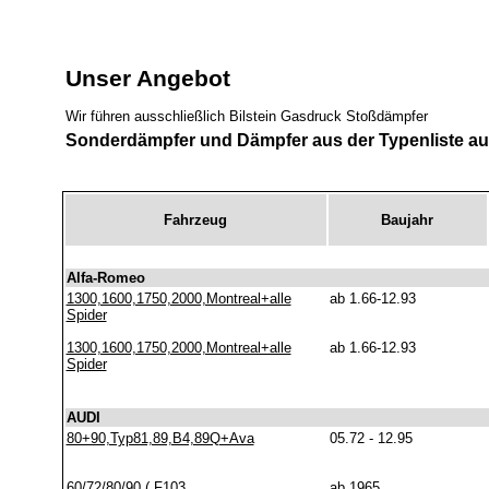
Unser Angebot
Wir führen ausschließlich Bilstein Gasdruck Stoßdämpfer
Sonderdämpfer und Dämpfer aus der Typenliste au
Fahrzeug
Baujahr
Alfa-Romeo
1300,1600,1750,2000,Montreal+alle
ab 1.66-12.93
Spider
1300,1600,1750,2000,Montreal+alle
ab 1.66-12.93
Spider
AUDI
80+90,Typ81,89,B4,89Q+Ava
05.72 - 12.95
60/72/80/90 ( F103
ab 1965