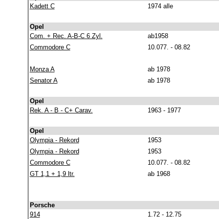
Kadett C
1974 alle
Opel
Com. + Rec. A-B-C 6 Zyl.
ab1958
Commodore C
10.077. - 08.82
Monza A
ab 1978
Senator A
ab 1978
Opel
Rek. A - B - C+ Carav.
1963 - 1977
Opel
Olympia - Rekord
1953
Olympia - Rekord
1953
Commodore C
10.077. - 08.82
GT 1,1 + 1,9 ltr.
ab 1968
Porsche
914
1.72 - 12.75